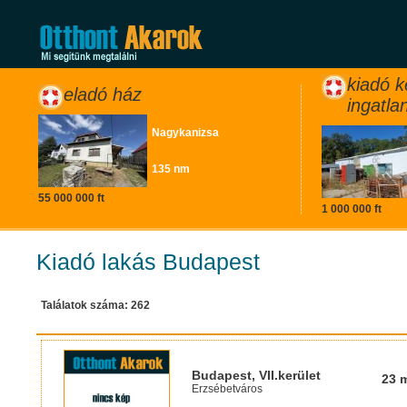
kiadó k
eladó ház
ingatla
Nagykanizsa
135 nm
55 000 000 ft
1 000 000 ft
Kiadó lakás Budapest
Találatok száma: 262
Budapest, VII.kerület
23 
Erzsébetváros