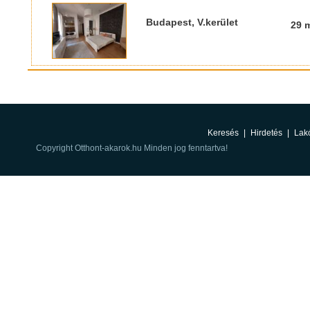
Budapest, V.kerület
29 
Keresés
|
Hirdetés
|
Lak
Copyright Otthont-akarok.hu Minden jog fenntartva!