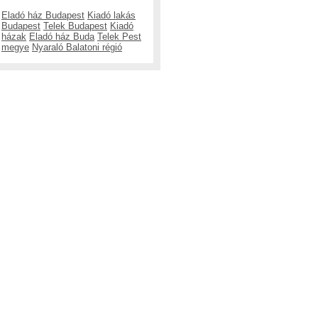
Eladó ház Budapest
Kiadó lakás
Budapest
Telek Budapest
Kiadó
házak
Eladó ház Buda
Telek Pest
megye
Nyaraló Balatoni régió