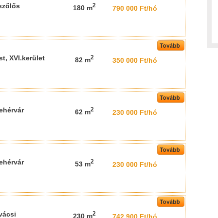
szőlős
2
180 m
790 000 Ft/hó
t, XVI.kerület
2
82 m
350 000 Ft/hó
ehérvár
2
62 m
230 000 Ft/hó
ehérvár
2
53 m
230 000 Ft/hó
vácsi
2
230 m
742 900 Ft/hó