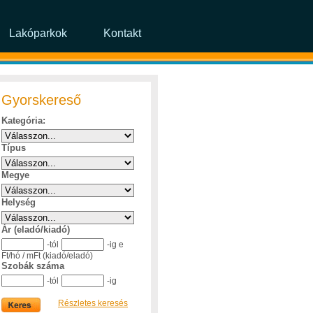
Lakóparkok
Kontakt
Gyorskereső
Kategória:
Típus
Megye
Helység
Ár (eladó/kiadó)
-tól
-ig e
Ft/hó / mFt (kiadó/eladó)
Szobák száma
-tól
-ig
Részletes keresés