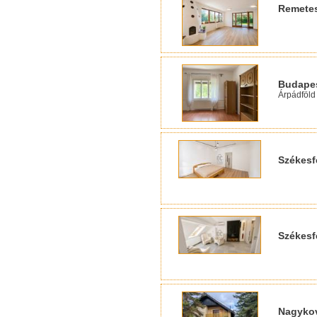
Remete
Budapes
Árpádföld
Székesf
Székesf
Nagyko