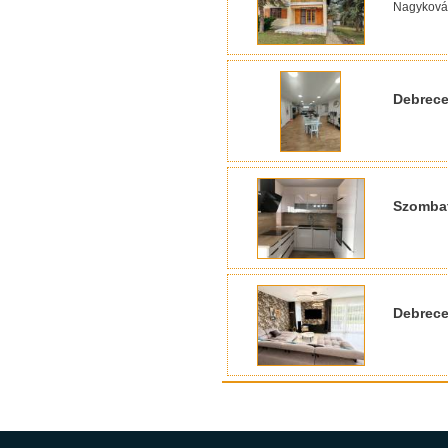
Nagykovác
Debrec
Szomba
Debrec