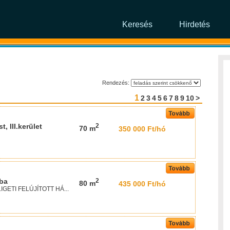
Keresés
Hirdetés
Rendezés:
1
2
3
4
5
6
7
8
9
10
>
, III.kerület
2
70 m
350 000 Ft/hó
aba
2
80 m
435 000 Ft/hó
IGETI FELÚJÍTOTT HÁ...