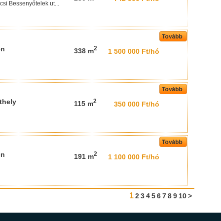
si Bessenyőtelek ut...
en
2
338 m
1 500 000 Ft/hó
thely
2
115 m
350 000 Ft/hó
en
2
191 m
1 100 000 Ft/hó
1
2
3
4
5
6
7
8
9
10
>