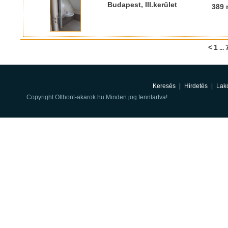
Budapest, III.kerület
389 
<
1
...
Keresés
|
Hirdetés
|
Lak
Copyright Otthont-akarok.hu Minden jog fenntartva!