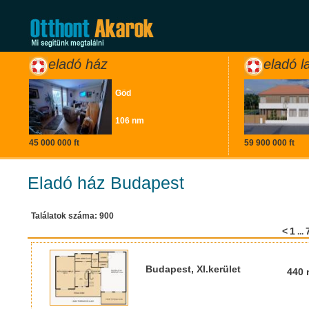
eladó ház
eladó l
Göd
106 nm
45 000 000 ft
59 900 000 ft
Eladó ház Budapest
Találatok száma: 900
<
1
...
Budapest, XI.kerület
440 