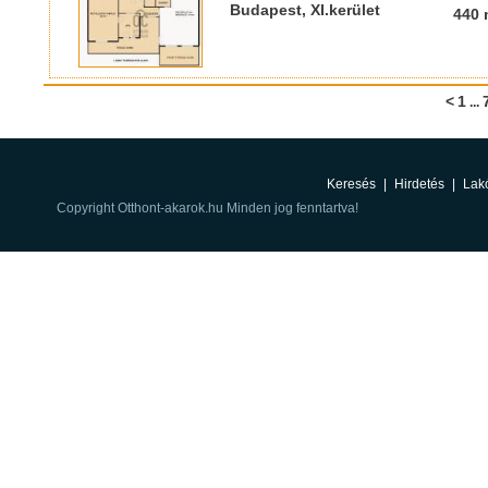
Budapest, XI.kerület
440 
<
1
...
Keresés
|
Hirdetés
|
Lak
Copyright Otthont-akarok.hu Minden jog fenntartva!