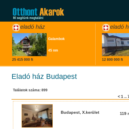
eladó ház
eladó 
Galambok
45 nm
25 415 000 ft
12 800 000 ft
Eladó ház Budapest
Találatok száma: 899
<
1
...
Budapest, X.kerület
119 