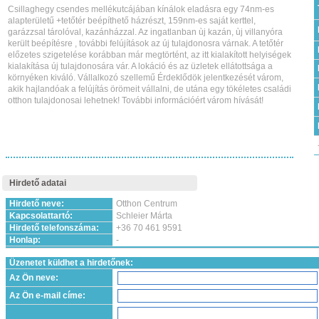
Csillaghegy csendes mellékutcájában kínálok eladásra egy 74nm-es
alapterületű +tetőtér beépíthető házrészt, 159nm-es saját kerttel,
garázzsal tárolóval, kazánházzal. Az ingatlanban ùj kazán, ùj villanyóra
került beépítésre , további felújítások az új tulajdonosra várnak. A tetőtér
előzetes szigetelése korábban már megtörtént, az itt kialakított helyiségek
kialakítása új tulajdonosára vár. A lokáció és az üzletek ellátottsága a
környéken kiváló. Vállalkozó szellemű Érdeklődök jelentkezését várom,
akik hajlandóak a felújítás örömeit vállalni, de utána egy tökéletes családi
otthon tulajdonosai lehetnek! További információért várom hívását!
Hirdető adatai
Hirdető neve:
Otthon Centrum
Kapcsolattartó:
Schleier Márta
Hirdető telefonszáma:
+36 70 461 9591
Honlap:
-
Üzenetet küldhet a hirdetőnek:
Az Ön neve:
Az Ön e-mail címe: