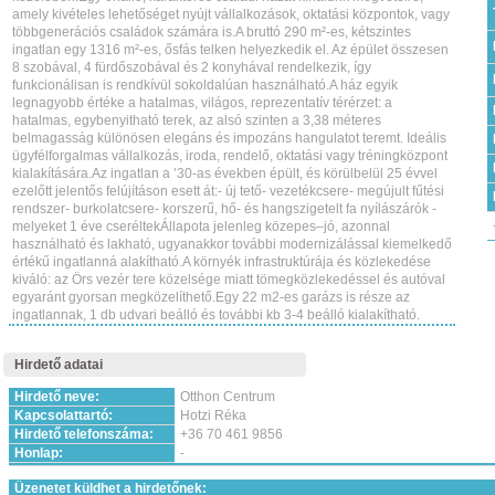
amely kivételes lehetőséget nyújt vállalkozások, oktatási központok, vagy
többgenerációs családok számára is.A bruttó 290 m²-es, kétszintes
ingatlan egy 1316 m²-es, ősfás telken helyezkedik el. Az épület összesen
8 szobával, 4 fürdőszobával és 2 konyhával rendelkezik, így
funkcionálisan is rendkívül sokoldalúan használható.A ház egyik
legnagyobb értéke a hatalmas, világos, reprezentatív térérzet: a
hatalmas, egybenyitható terek, az alsó szinten a 3,38 méteres
belmagasság különösen elegáns és impozáns hangulatot teremt. Ideális
ügyfélforgalmas vállalkozás, iroda, rendelő, oktatási vagy tréningközpont
kialakítására.Az ingatlan a ’30-as években épült, és körülbelül 25 évvel
ezelőtt jelentős felújításon esett át:- új tető- vezetékcsere- megújult fűtési
rendszer- burkolatcsere- korszerű, hő- és hangszigetelt fa nyílászárók -
melyeket 1 éve cseréltekÁllapota jelenleg közepes–jó, azonnal
használható és lakható, ugyanakkor további modernizálással kiemelkedő
értékű ingatlanná alakítható.A környék infrastruktúrája és közlekedése
kiváló: az Örs vezér tere közelsége miatt tömegközlekedéssel és autóval
egyaránt gyorsan megközelíthető.Egy 22 m2-es garázs is része az
ingatlannak, 1 db udvari beálló és további kb 3-4 beálló kialakítható.
Hirdető adatai
Hirdető neve:
Otthon Centrum
Kapcsolattartó:
Hotzi Réka
Hirdető telefonszáma:
+36 70 461 9856
Honlap:
-
Üzenetet küldhet a hirdetőnek: