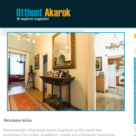
Részletes leírás
Reprezentatív villajellegű épület Zuglóban az Örs vezér tere
közelében.Egy önálló, karakteres családi házat kínálunk megvételre,