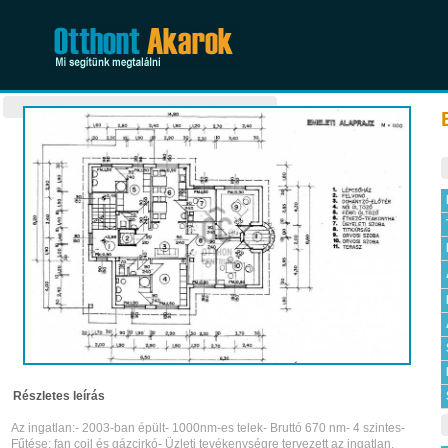
Részletes leírás
Az ingatlan:- 2003-ban épült- 1000nm-es telek- Bruttó 670 nm- 4 szintes-
Fűtése: fan coil és gázcirkó- Üzleti tevékenységre tervezett az ingatlan,