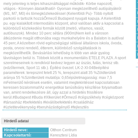
mely jelenleg is teljes kihasználtsággal működik- Körbe napozott,
világos.- Könnyen átalakítható!- Gyorsan megközelíthető autópályákról
(M1, M7, M0) és tömegközlekedéssel (Kelenföldi Pu)- Több nyitott
parkoló is tartozik hozzáŐrmező:Budapest nyugati kapuja. A Kelenföldi
pu. egy kialakított intermodális központ, ahol valóban aktív a kapcsolat a
különböző közlekedési formák között (metró, villamos, vasút,
autóbuszok). Mindez 10 perc sétára (900m)Nem kell a városon
átküzdenie magát otthonába vagy munkahelyére és a Balaton is autóval
45 perc.A közelben rövid egészségügyi sétával általános iskola, óvoda,
posta, orvosi rendelő, étterem, különböző szolgáltatások is
megközelíthetők. Bevásárlási lehetőség is több van akár gyalog
távolságon belül is. Többek között a monumentális ETELE PLAZA. A sport
szerelmeseinek is rendkívül kedvez legyen az úszás, futás, tenisz stb.
(edzőtermek, Sport 11 stb.). Építési övezet: LK-2-XI-04Beépítési
paraméterek: terepszint felett 25 %, terepszint alatt 35 %Zöldterületi
aránya 55 %Szintterületi mutatója: 0,65épületmagasság: max 7,5
mFelmerülő kérdések esetén, valamint megtekintéssel kapcsolatosan
keressen bizalommal!Az energetikai tanúsítvány készítése folyamatban
van, amint rendelkezésre áll, úgy azzal a hirdetés frissítésre
kerül.#Budapest #Buda #XIkerület #Őrmező #cégszékhely #cégközpont
#társasház #befektetés #kiválóbefektetés #családiház
#üzletitevékenység #beruházástigénylő #fejlesztés
Hirdető adatai
Hirdető neve:
Otthon Centrum
Kapcsolattartó:
Keresztesi Lídia