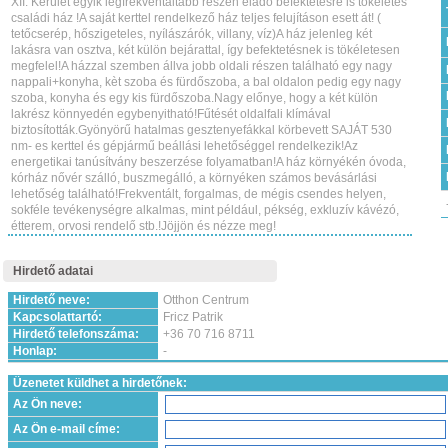
XII. Kerület egyik legfrekventáltabb részén eladó befektetésre is tökéletes
családi ház !A saját kerttel rendelkező ház teljes felujításon esett át! (
tetőcserép, hőszigeteles, nyílászárók, villany, víz)A ház jelenleg két
lakásra van osztva, két külön bejárattal, így befektetésnek is tökéletesen
megfelel!A házzal szemben állva jobb oldali részen található egy nagy
nappali+konyha, kèt szoba és fürdőszoba, a bal oldalon pedig egy nagy
szoba, konyha és egy kis fürdőszoba.Nagy előnye, hogy a két külön
lakrész könnyedén egybenyitható!Fűtését oldalfali klímával
biztosították.Gyönyörű hatalmas gesztenyefákkal körbevett SAJÁT 530
nm- es kerttel és gépjármű beállási lehetőséggel rendelkezik!Az
energetikai tanúsítvány beszerzése folyamatban!A ház környékén óvoda,
kórház nővér szálló, buszmegálló, a környéken számos bevásárlási
lehetőség található!Frekventált, forgalmas, de mégis csendes helyen,
sokféle tevékenységre alkalmas, mint például, pékség, exkluzív kávézó,
étterem, orvosi rendelő stb.!Jöjjön és nézze meg!
Hirdető adatai
Hirdető neve:
Otthon Centrum
Kapcsolattartó:
Fricz Patrik
Hirdető telefonszáma:
+36 70 716 8711
Honlap:
-
Üzenetet küldhet a hirdetőnek:
Az Ön neve:
Az Ön e-mail címe: